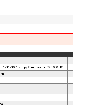
li 123123001 s nejvyšším podáním 320.000,- Kč
čena
na