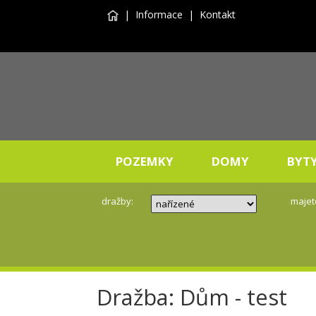
|
Informace
|
Kontakt
POZEMKY
DOMY
BYT
dražby:
majet
Dražba: Dům - test