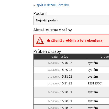
«
zpět k detailu dražby
Podání
Nejvyšší podáni
Aktuální stav dražby
dražba již proběhla a byla ukončena
Průběh dražby
datum a čas
prove
15:40:02
systém
24.04.2014,
15:40:02
systém
24.04.2014,
15:38:02
systém
24.04.2014,
15:31:22
123123001
24.04.2014,
15:30:03
systém
24.04.2014,
15:30:03
systém
24.04.2014,
15:28:02
systém
24.04.2014,