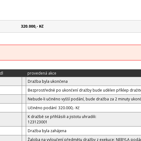
320.000,- Kč
dl
provedená akce
Dražba byla ukončena
Bezprostředně po ukončení dražby bude udělen příklep dražite
Nebude-li učiněno vyšší podání, bude dražba za 2 minuty ukon
Učiněno podání: 320.000,- Kč
K dražbě se přihlásili a jistotu uhradili:
123123001
Dražba byla zahájena
Žaloba na vyloučení předmětu dražby z exekuce: NEBYLA podá